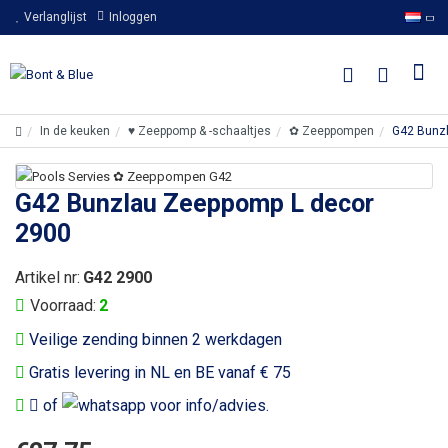
Verlanglijst
Inloggen
In de keuken
♥ Zeeppomp & -schaaltjes
✿ Zeeppompen
G42 Bunz
G42 Bunzlau Zeeppomp L decor
2900
Artikel nr:
G42 2900
Voorraad:
2
Veilige zending binnen 2 werkdagen
Gratis levering in NL en BE vanaf € 75
of
voor info/advies.