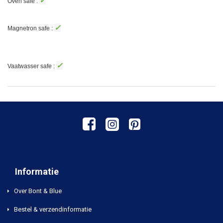
✓
Oven safe :
✓
Magnetron safe :
✓
Vaatwasser safe :
Informatie
Over Bont & Blue
Bestel & verzendinformatie