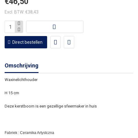
€46,50
Excl. BTW: €38,43
Direct bestellen
Omschrijving
Waxinelichthouder
H 15 cm
Deze kerstboom is een gezellige sfeermaker in huis
Fabriek : Ceramika Artystczna