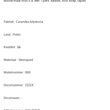
Mooie maat voor o.a. een 1 pers. salade, voor soep, tapas
Fabriek : Ceramika Artystczna
Land : Polen
Kwaliteit :
1e
Materiaal : Steengoed
Modelnummer : B90
2111X
Decornummer :
Decornaam : -