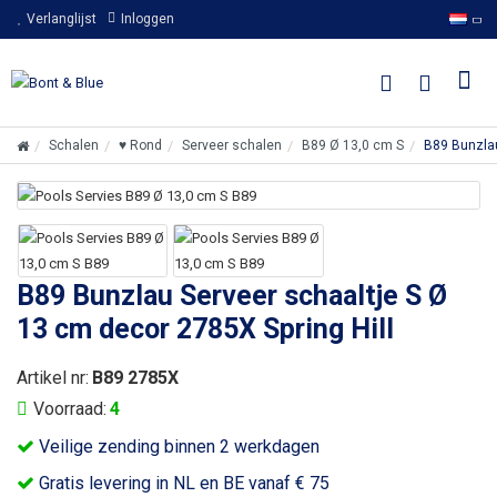
Verlanglijst
Inloggen
Schalen
♥ Rond
Serveer schalen
B89 Ø 13,0 cm S
B89 Bunzlau
B89 Bunzlau Serveer schaaltje S Ø
13 cm decor 2785X Spring Hill
Artikel nr:
B89 2785X
Voorraad:
4
Veilige zending binnen 2 werkdagen
Gratis levering in NL en BE vanaf € 75