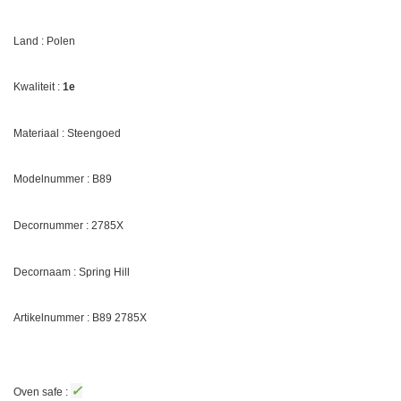
Land : Polen
Kwaliteit :
1e
Materiaal : Steengoed
Modelnummer : B89
Decornummer :
2785X
Decornaam :
Spring Hill
Artikelnummer : B89
2785X
✓
Oven safe :