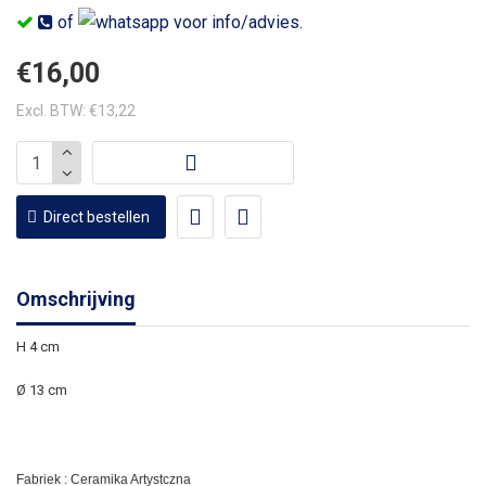
of
voor info/advies.
€16,00
Excl. BTW: €13,22
Direct bestellen
Omschrijving
H 4 cm
Ø 13 cm
Fabriek : Ceramika Artystczna