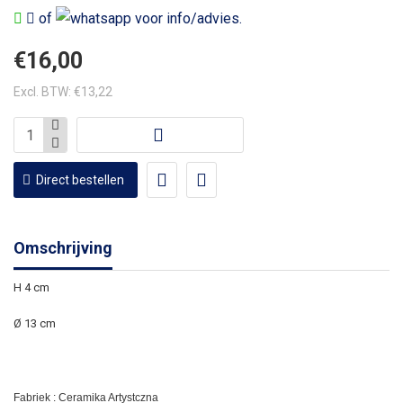
of
voor info/advies.
€16,00
Excl. BTW: €13,22
Direct bestellen
Omschrijving
H 4 cm
Ø 13 cm
Fabriek : Ceramika Artystczna