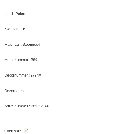
Land : Polen
Kwaliteit :
1e
Materiaal : Steengoed
Modelnummer : B89
Decornummer :
2794X
Decornaam : -
Artikelnummer : B89
2794X
✓
Oven safe :